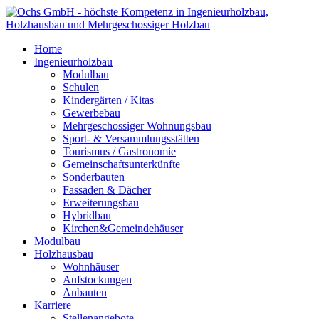
Home
Ingenieurholzbau
Modulbau
Schulen
Kindergärten / Kitas
Gewerbebau
Mehrgeschossiger Wohnungsbau
Sport- & Versammlungsstätten
Tourismus / Gastronomie
Gemeinschaftsunterkünfte
Sonderbauten
Fassaden & Dächer
Erweiterungsbau
Hybridbau
Kirchen&Gemeindehäuser
Modulbau
Holzhausbau
Wohnhäuser
Aufstockungen
Anbauten
Karriere
Stellenangebote