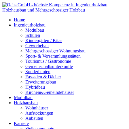
Home
Ingenieurholzbau
Modulbau
Schulen
Kindergärten / Kitas
Gewerbebau
Mehrgeschossiger Wohnungsbau
Sport- & Versammlungsstätten
Tourismus / Gastronomie
Gemeinschaftsunterkünfte
Sonderbauten
Fassaden & Dächer
Erweiterungsbau
Hybridbau
Kirchen&Gemeindehäuser
Modulbau
Holzhausbau
Wohnhäuser
Aufstockungen
Anbauten
Karriere
Stellenangebote