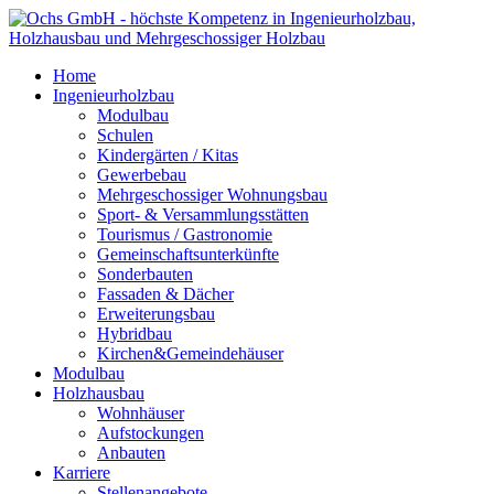
Home
Ingenieurholzbau
Modulbau
Schulen
Kindergärten / Kitas
Gewerbebau
Mehrgeschossiger Wohnungsbau
Sport- & Versammlungsstätten
Tourismus / Gastronomie
Gemeinschaftsunterkünfte
Sonderbauten
Fassaden & Dächer
Erweiterungsbau
Hybridbau
Kirchen&Gemeindehäuser
Modulbau
Holzhausbau
Wohnhäuser
Aufstockungen
Anbauten
Karriere
Stellenangebote