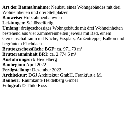
Art der Baumaßnahme:
Neubau eines Wohngebäudes mit drei
Wohneinheiten und drei Stellplätzen.
Bauweise:
Holzrahmenbauweise
Leistungen:
Schlüsselfertig
Umfang:
dreigeschossiges Wohngebäude mit drei Wohneinheiten
bestehend aus vier Zimmereinheiten jeweils mit Bad, einem
Gemeinschaftraum mit Küche, Essplatz, Außentreppe, Balkon und
begrüntem Flachdach.
Bruttogeschossfläche BGF:
ca. 971,70 m²
Bruttorauminhalt BRI:
ca. 2.774,5 m³
Ausführungsort:
Heidelberg
Baubeginn:
April 2022
Fertigstellung:
Dezember 2022
Architektur:
DGJ Architektur GmbH, Frankfurt a.M.
Bauherr:
Raumkante Heidelberg GmbH
Fotograf:
© Thilo Ross