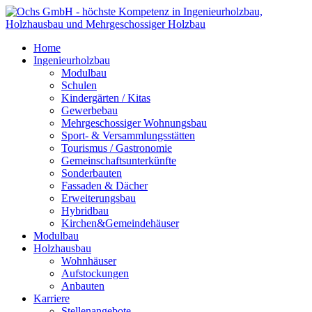
Home
Ingenieurholzbau
Modulbau
Schulen
Kindergärten / Kitas
Gewerbebau
Mehrgeschossiger Wohnungsbau
Sport- & Versammlungsstätten
Tourismus / Gastronomie
Gemeinschaftsunterkünfte
Sonderbauten
Fassaden & Dächer
Erweiterungsbau
Hybridbau
Kirchen&Gemeindehäuser
Modulbau
Holzhausbau
Wohnhäuser
Aufstockungen
Anbauten
Karriere
Stellenangebote