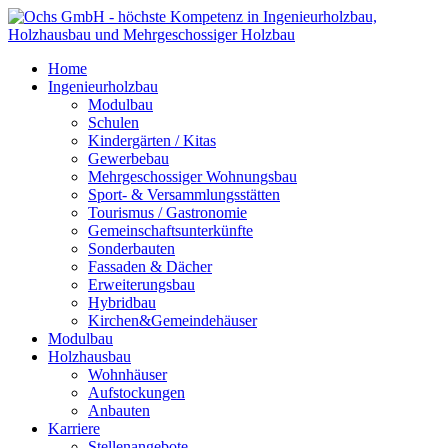
Home
Ingenieurholzbau
Modulbau
Schulen
Kindergärten / Kitas
Gewerbebau
Mehrgeschossiger Wohnungsbau
Sport- & Versammlungsstätten
Tourismus / Gastronomie
Gemeinschaftsunterkünfte
Sonderbauten
Fassaden & Dächer
Erweiterungsbau
Hybridbau
Kirchen&Gemeindehäuser
Modulbau
Holzhausbau
Wohnhäuser
Aufstockungen
Anbauten
Karriere
Stellenangebote