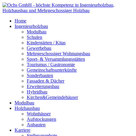
Home
Ingenieurholzbau
Modulbau
Schulen
Kindergärten / Kitas
Gewerbebau
Mehrgeschossiger Wohnungsbau
Sport- & Versammlungsstätten
Tourismus / Gastronomie
Gemeinschaftsunterkünfte
Sonderbauten
Fassaden & Dächer
Erweiterungsbau
Hybridbau
Kirchen&Gemeindehäuser
Modulbau
Holzhausbau
Wohnhäuser
Aufstockungen
Anbauten
Karriere
Stellenangebote