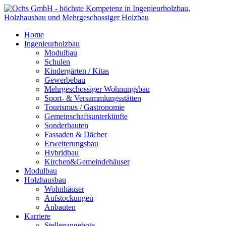
Home
Ingenieurholzbau
Modulbau
Schulen
Kindergärten / Kitas
Gewerbebau
Mehrgeschossiger Wohnungsbau
Sport- & Versammlungsstätten
Tourismus / Gastronomie
Gemeinschaftsunterkünfte
Sonderbauten
Fassaden & Dächer
Erweiterungsbau
Hybridbau
Kirchen&Gemeindehäuser
Modulbau
Holzhausbau
Wohnhäuser
Aufstockungen
Anbauten
Karriere
Stellenangebote