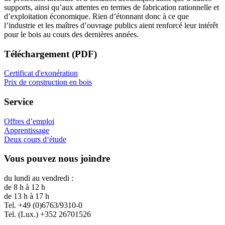
supports, ainsi qu’aux attentes en termes de fabrication rationnelle et
d’exploitation économique. Rien d’étonnant donc à ce que
l’industrie et les maîtres d’ouvrage publics aient renforcé leur intérêt
pour le bois au cours des dernières années.
Téléchargement (PDF)
Certificat d'exonération
Prix de construction en bois
Service
Offres d’emploi
Apprentissage
Deux cours d‘étude
Vous pouvez nous joindre
du lundi au vendredi :
de 8 h à 12 h
de 13 h à 17 h
Tel. +49 (0)6763/9310-0
Tel. (Lux.) +352 26701526